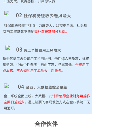
工压力大，获得感低，归属感较弱
02
社保税务征收少缴风险大
社保由税务部门征收，力度更大，监控更全面。社保基
数与工资基数不匹配
需补缴差额部分社保。
03
员工个性强用工风险大
新生代员工占公司用工相当比例，他们综合素质高，维权
意识强，个体个性鲜明，自由度高，归属感低。
合规用工
成本高，不合规的用工风险大、后患多。
04
金四、大数据监控全覆盖
金三系统全面上线，大数据、
云计算使得企业财务可操作
空间日益减少
。通过贴票的套现发放方式在金四系统下无
可遁形。
合作伙伴