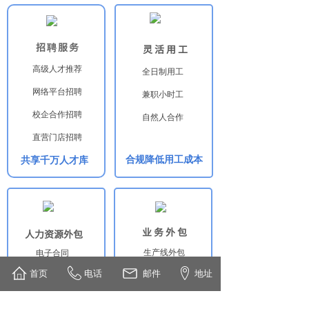
招聘服务
灵活用工
高级人才推荐
全日制用工
网络平台招聘
兼职小时工
校企合作招聘
自然人合作
直营门店招聘
合规降低用工成本
共享千万人才库
业务外包
人力资源外包
生产线外包
电子合同
首页
电话
邮件
地址
装卸外包
社保代缴
仓储外包
薪税服务