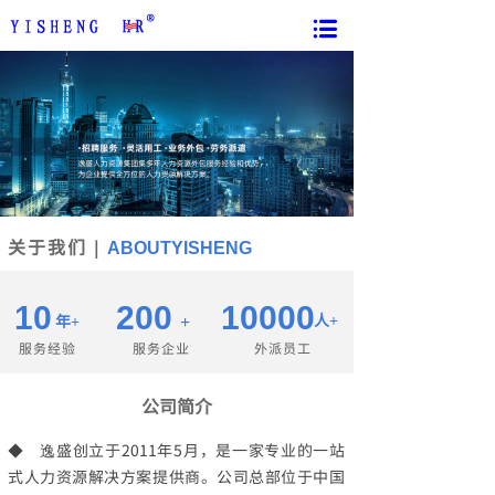
关于我们
｜
ABOUT
YISHENG
400-966-9787
1
0
200
100
00
+
人
+
年
+
服务经验
服务企业
外派员工
公司简介
◆ 逸盛创立于2011年5月，是一家专业的一站
式人力资源解决方案提供商。公司总部位于中国